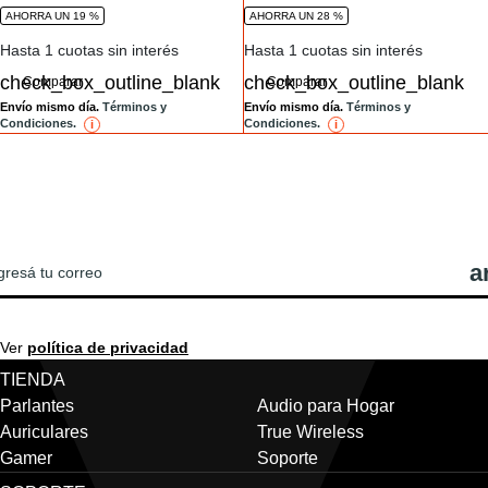
AHORRA UN 19 %
AHORRA UN 28 %
Hasta 1 cuotas sin interés
Hasta 1 cuotas sin interés
Comparar
Comparar
Envío mismo día.
Términos y
Envío mismo día.
Términos y
Condiciones.
Condiciones.
i
reference
i
reference
REGISTRATE PARA VER LAS ÚLTIMAS
OTICIAS Y OFERTAS DE JBL!
Ver
política de privacidad
TIENDA
Parlantes
Audio para Hogar
Auriculares
True Wireless
Gamer
Soporte