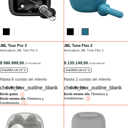
JBL Tour Pro 3
JBL Tune Flex 2
Installments
Installments
/auriculares-tws/TOUR-PRO-3.html
Auriculares JBL Tour Pro 3
/auriculares-tws/TUNE-FLEX-2.html
Auriculares JBL Tune Flex 2
/auriculares-tws/TOUR-PRO-3.html
/auriculares-tws/TUNE-FLEX-2.htm
$ 580.999,00
$ 135.149,00
to
to
$ 775.999,00
$ 232.999,00
AHORRA UN 25 %
AHORRA UN 42 %
Hasta 6 cuotas sin interés
Hasta 1 cuotas sin interés
Comparar
Comparar
Envío gratis
Envío mismo día.
Términos y
i
reference
Condiciones.
Envío mismo día.
Términos y
i
reference
Condiciones.
i
reference