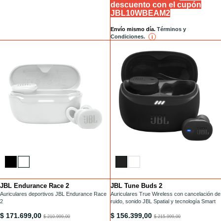
descuento con el cupón
JBL10WBEAM2
Envío mismo día.
Términos y
Condiciones.
i
reference
JBL Endurance Race 2
JBL Tune Buds 2
Installments
Installments
/auriculares-tws/ENDURANCE-RACE-2.html
Auriculares deportivos JBL Endurance Race
/auriculares-tws/TUNE-BUDS-2.html
Auriculares True Wireless con cancelación de
2
ruido, sonido JBL Spatial y tecnología Smart
Ambient
/auriculares-tws/ENDURANCE-RACE-2.html
/auriculares-tws/TUNE-BUDS-2.htm
$ 171.699,00
$ 156.399,00
to
to
$ 210.999,00
$ 215.999,00