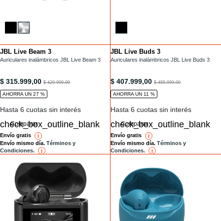
JBL Live Beam 3
JBL Live Buds 3
Installments
Installments
/auriculares-tws/LIVEBEAM3.html
Auriculares inalámbricos JBL Live Beam 3
/auriculares-tws/LIVEBUDS3.html
Auriculares inalámbricos JBL Live Buds 3
/auriculares-tws/LIVEBEAM3.html
/auriculares-tws/LIVEBUDS3.html
$ 315.999,00
$ 407.999,00
to
to
$ 429.999,00
$ 455.999,00
AHORRA UN 27 %
AHORRA UN 11 %
Hasta 6 cuotas sin interés
Hasta 6 cuotas sin interés
Comparar
Comparar
Envío gratis
Envío gratis
i
reference
i
reference
Envío mismo día.
Términos y
Envío mismo día.
Términos y
Condiciones.
Condiciones.
i
reference
i
reference