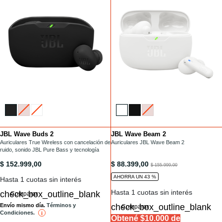
JBL Wave Buds 2
JBL Wave Beam 2
Installments
Installments
/auriculares-tws/WAVE-BUDS-2.html
Auriculares True Wireless con cancelación de
/auriculares-tws/WAVE-BEAM-2.html
Auriculares JBL Wave Beam 2
ruido, sonido JBL Pure Bass y tecnología
Smart Ambient
/auriculares-tws/WAVE-BUDS-2.html
/auriculares-tws/WAVE-BEAM-2.htm
$ 152.999,00
$ 88.399,00
to
$ 155.999,00
AHORRA UN 43 %
Hasta 1 cuotas sin interés
Hasta 1 cuotas sin interés
Comparar
Envío mismo día.
Términos y
Comparar
Condiciones.
i
reference
Obtené $10.000 de