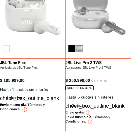
JBL Tune Flex
JBL Live Pro 2 TWS
Installments
Installments
/auriculares-tws/TUNE-FLEX.html
Auriculares JBL Tune Flex
/auriculares-tws/LIVE-PRO-2-TWS-.html
Auriculares JBL Live Pro 2 TWS
/auriculares-tws/TUNE-FLEX.html
/auriculares-tws/LIVE-PRO-2-TWS-
$ 195.999,00
$ 250.999,00
to
$ 372.999,00
AHORRA UN 33 %
Hasta 1 cuotas sin interés
Hasta 6 cuotas sin interés
Comparar
Envío mismo día.
Términos y
Comparar
Condiciones.
i
reference
Envío gratis
i
reference
Envío mismo día.
Términos y
Condiciones.
i
reference