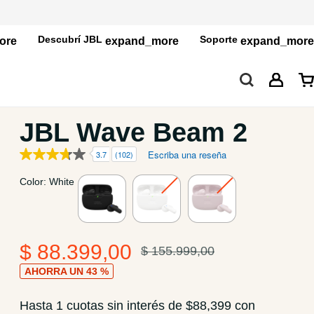
Descubrí JBL
Soporte
JBL Wave Beam 2
Escriba una reseña
3.7
(102)
JBL Wave Beam 2
Color: White
Installments
to
$ 88.399,00
$ 155.999,00
AHORRA UN 43 %
Hasta 1 cuotas sin interés de $88,399 con