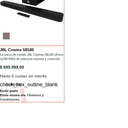
JBL Cinema SB180
Installments
/barras-de-sonido/SB180.html
La barra de sonido JBL Cinema SB180 ofrece
110W RMS de potencia máxima y conexión
HDMI ARC
/barras-de-sonido/SB180.html
$ 695.999,00
Hasta 6 cuotas sin interés
Comparar
Envío gratis
i
reference
Envío mismo día.
Términos y
Condiciones.
i
reference
REGISTRATE PARA VER LAS ÚLTIMAS
OTICIAS Y OFERTAS DE JBL!