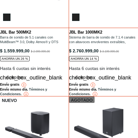
JBL Bar 500MK2
JBL Bar 1000MK2
Installments
Installments
/barras-de-sonido/BAR-500MK2.html
Barra de sonido de 5.1 canales con
/barras-de-sonido/BAR-1000MK2.html
Sistema de barra de sonido de 7.1.4 canales
MultiBeam™ 3.0, Dolby Atmos® y DTS
con altavoces envolventes extraíbles,
Virtual:X®
MultiBeam 3.0™, Dolby Atmos® y DTS:X®
/barras-de-sonido/BAR-500MK2.html
/barras-de-sonido/BAR-1000MK2.h
$ 1.559.999,00
$ 2.760.999,00
to
to
$ 2.099.999,00
$ 3.199.999,00
AHORRA UN 26 %
AHORRA UN 14 %
Hasta 6 cuotas sin interés
Hasta 6 cuotas sin interés
Comparar
Comparar
Envío gratis
Envío gratis
i
reference
i
reference
Envío mismo día.
Términos y
Envío mismo día.
Términos y
Condiciones.
Condiciones.
i
reference
i
reference
AGOTADO
NUEVO