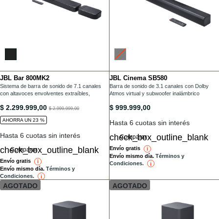
JBL Bar 800MK2
JBL Cinema SB580
Installments
Installments
/barras-de-sonido/BAR-800MK2.html
Sistema de barra de sonido de 7.1 canales
/barras-de-sonido/SB580.html
Barra de sonido de 3.1 canales con Dolby
con altavoces envolventes extraíbles,
Atmos virtual y subwoofer inalámbrico
MultiBeam 3.0™, Dolby Atmos® y DTS
/barras-de-sonido/BAR-800MK2.html
/barras-de-sonido/SB580.html
$ 2.299.999,00
$ 999.999,00
Virtual:X®
to
$ 2.999.999,00
AHORRA UN 23 %
Hasta 6 cuotas sin interés
Hasta 6 cuotas sin interés
Comparar
Envío gratis
i
reference
Comparar
Envío mismo día.
Términos y
Envío gratis
i
reference
Condiciones.
i
reference
Envío mismo día.
Términos y
Condiciones.
i
reference
AGOTADO
AGOTADO