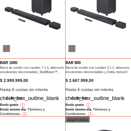
BAR 1000
BAR 800
Installments
Installments
/barras-de-sonido/BAR-1000-.html
Barra de sonido con canales 7.1.4, altavoces
/barras-de-sonido/BAR-800-.html
Barra de sonido con canales 5.1.2, altavoces
envolventes desmontables, MultiBeam™,
envolventes desmontables y Dolby Atmos®
Dolby Atmos® y DTS:X®
/barras-de-sonido/BAR-1000-.html
/barras-de-sonido/BAR-800-.html
$ 2.999.999,00
$ 2.667.999,00
Hasta 6 cuotas sin interés
Hasta 6 cuotas sin interés
Comparar
Comparar
Envío gratis
Envío gratis
i
reference
i
reference
Envío mismo día.
Términos y
Envío mismo día.
Términos y
Condiciones.
Condiciones.
i
reference
i
reference
AGOTADO