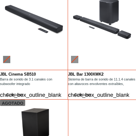
JBL Cinema SB510
JBL Bar 1300XMK2
/audio-para-hogar/SB510.html
Barra de sonido de 3.1 canales con
/barras-de-sonido/BAR-1300XMK2.html
Sistema de barra de sonido de 11.1.4 canales
subwoofer integrado
con altavoces envolventes extraíbles,
MultiBeam 3.0™, Dolby Atmos® y DTS:X®
/audio-para-hogar/SB510.html
/barras-de-sonido/BAR-1300XMK2.
Comparar
Comparar
AGOTADO