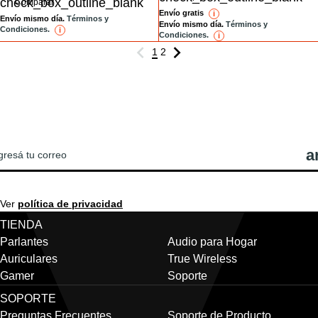
Comparar
Envío gratis
i
reference
Envío mismo día.
Términos y
Envío mismo día.
Términos y
Condiciones.
i
reference
Condiciones.
i
reference
1
2
REGISTRATE PARA VER LAS ÚLTIMAS
OTICIAS Y OFERTAS DE JBL!
Ver
política de privacidad
TIENDA
Parlantes
Audio para Hogar
Auriculares
True Wireless
Gamer
Soporte
SOPORTE
Preguntas Frecuentes
Soporte de Producto