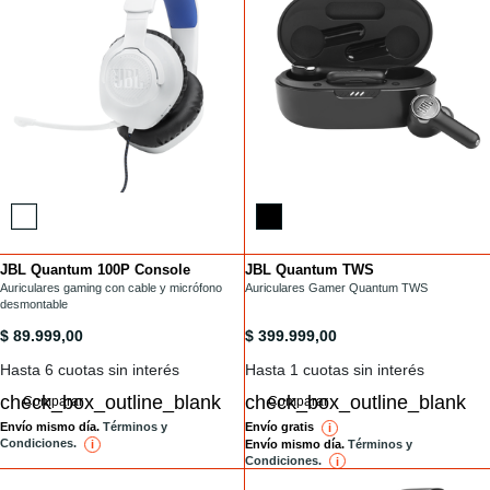
JBL Quantum 100P Console
JBL Quantum TWS
Installments
Installments
/headset-gamer/QUANTUM100P.html
Auriculares gaming con cable y micrófono
/auriculares-tws/QUANTUM-TWS.html
Auriculares Gamer Quantum TWS
desmontable
/headset-gamer/QUANTUM100P.html
/auriculares-tws/QUANTUM-TWS.h
$ 89.999,00
$ 399.999,00
Hasta 6 cuotas sin interés
Hasta 1 cuotas sin interés
Comparar
Comparar
Envío mismo día.
Términos y
Envío gratis
i
reference
Condiciones.
Envío mismo día.
Términos y
i
reference
Condiciones.
i
reference