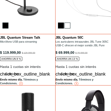
JBL Quantum Stream Talk
JBL Quantum 50C
Installments
Installments
/microfonos/QUANTUM-STREAM-TALK.html
Micrófono USB para streaming
/con-cable/QUANTUM50C.html
Los auriculares intraaurales JBL Tune 305C
USB-C ofrecen el mejor sonido JBL Pure
Bass en un formato sorprendentemente
/microfonos/QUANTUM-STREAM-TALK.html
/con-cable/QUANTUM50C.html
$ 119.999,00
$ 69.999,00
to
pequeño.
to
$ 129.999,00
$ 79.999,00
AHORRA UN 8 %
AHORRA UN 13 %
Hasta 1 cuotas sin interés
Hasta 1 cuotas sin interés
Comparar
Comparar
Envío mismo día.
Términos y
Envío mismo día.
Términos y
Condiciones.
Condiciones.
i
reference
i
reference