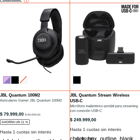
Condiciones.
i
reference
JBL Quantum 100M2
JBL Quantum Stream Wireless
Installments
Installments
/headset-gamer/QUANTUM100M2.html
Auriculares Gamer JBL Quantum 100M2
USB-C
/microfonos/QUANTUM-STREAM-WIRELESS.
Micrófono inalámbrico portátil para streaming
con conexión USB-C
/headset-gamer/QUANTUM100M2.html
$ 79.999,00
to
$ 89.999,00
/microfonos/QUANTUM-STREAM-W
$ 249.999,00
AHORRA UN 11 %
Hasta 1 cuotas sin interés
Hasta 1 cuotas sin interés
Comparar