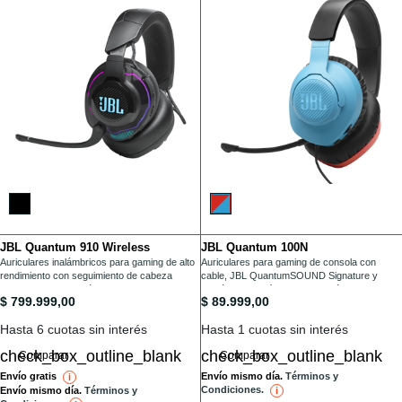
JBL Quantum 910 Wireless
JBL Quantum 100N
Installments
Installments
/headset-gamer/QUANTUM910WIRELESS.html
Auriculares inalámbricos para gaming de alto
/headset-gamer/QUANTUM100N.html
Auriculares para gaming de consola con
rendimiento con seguimiento de cabeza
cable, JBL QuantumSOUND Signature y
mejorado, cancelación de ruido activa y
micrófono extraíble, ligeros y cómodos
/headset-gamer/QUANTUM910WIRELESS.html
/headset-gamer/QUANTUM100N.h
$ 799.999,00
$ 89.999,00
Bluetooth
Hasta 6 cuotas sin interés
Hasta 1 cuotas sin interés
Comparar
Comparar
Envío gratis
Envío mismo día.
Términos y
i
reference
Condiciones.
Envío mismo día.
Términos y
i
reference