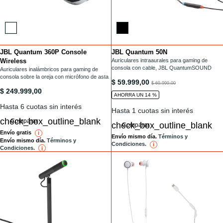
JBL Quantum 360P Console
JBL Quantum 50N
Installments
Installments
Wireless
/con-cable/QUANTUM50N.html
Auriculares intraaurales para gaming de
consola con cable, JBL QuantumSOUND
/gaming/QUANTUM360PWIRELESS.html
Auriculares inalámbricos para gaming de
Signature, control deslizante de volumen y
consola sobre la oreja con micrófono de asta
/con-cable/QUANTUM50N.html
$ 59.999,00
opción de silenciar el micrófono, cómodos y
to
$ 69.999,00
desmontable
/gaming/QUANTUM360PWIRELESS.html
$ 249.999,00
estables
AHORRA UN 14 %
Hasta 6 cuotas sin interés
Hasta 1 cuotas sin interés
Comparar
Comparar
Envío gratis
i
reference
Envío mismo día.
Términos y
Envío mismo día.
Términos y
Condiciones.
i
reference
Condiciones.
i
reference