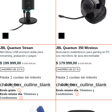
JBL Quantum Stream
JBL Quantum 350 Wireless
Installments
Installments
/microfonos/QUANTUM-STREAM.html
Micrófono USB premium doble para
/headset-gamer/QUANTUM350WIRELESS-.ht
Auriculares inalámbricos para gaming en PC
streaming, grabación y juegos
con micrófono de asta desmontable
/microfonos/QUANTUM-STREAM.html
/headset-gamer/QUANTUM350WIR
$ 199.999,00
$ 179.999,00
to
to
$ 229.999,00
$ 229.999,00
AHORRA UN 13 %
AHORRA UN 22 %
Hasta 1 cuotas sin interés
Hasta 1 cuotas sin interés
Comparar
Comparar
Envío gratis
Envío mismo día.
Términos y
i
reference
Condiciones.
Envío mismo día.
Términos y
i
reference
Condiciones.
i
reference