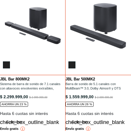
JBL Bar 800MK2
JBL Bar 500MK2
Installments
Installments
/barras-de-sonido/BAR-800MK2.html
Sistema de barra de sonido de 7.1 canales
/barras-de-sonido/BAR-500MK2.html
Barra de sonido de 5.1 canales con
con altavoces envolventes extraíbles,
MultiBeam™ 3.0, Dolby Atmos® y DTS
MultiBeam 3.0™, Dolby Atmos® y DTS
Virtual:X®
/barras-de-sonido/BAR-800MK2.html
/barras-de-sonido/BAR-500MK2.ht
$ 2.299.999,00
$ 1.559.999,00
Virtual:X®
to
to
$ 2.999.999,00
$ 2.099.999,00
AHORRA UN 23 %
AHORRA UN 26 %
Hasta 6 cuotas sin interés
Hasta 6 cuotas sin interés
Comparar
Comparar
Envío gratis
Envío gratis
i
reference
i
reference