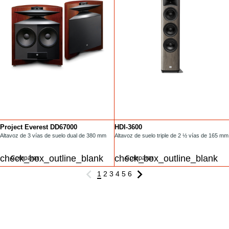
Project Everest DD67000
HDI-3600
/floorstanding/DD67000RW-.html
Altavoz de 3 vías de suelo dual de 380 mm
/floorstanding/HDI-3600.html
Altavoz de suelo triple de 2 ½ vías de 165 mm
Comparar
Comparar
1
2
3
4
5
6
REGISTRATE PARA VER LAS ÚLTIMAS
OTICIAS Y OFERTAS DE JBL!