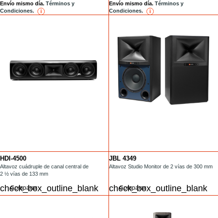
Envío mismo día.
Términos y
Envío mismo día.
Términos y
Condiciones.
Condiciones.
i
reference
i
reference
HDI-4500
JBL 4349
/center-channel/HDI-4500.html
Altavoz cuádruple de canal central de
/bookshelf/4349.html
Altavoz Studio Monitor de 2 vías de 300 mm
2 ½ vías de 133 mm
Comparar
Comparar