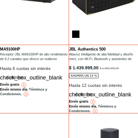
MA9100HP
JBL Authentics 500
Installments
Installments
/audio-para-hogar/MA9100HP.html
Receptor JBL MA9100HP de alto rendimiento
/parlantes-con-wifi/AUTHENTICS-500.html
Altavoz inteligente de alta fidelidad y diseño
de 9.2 canales que ofrece un realismo
retro, con Wi-Fi, Bluetooth y asistentes de
impresionante con vídeo 8K para disfrutar de
voz.
/parlantes-con-wifi/AUTHENTICS-5
$ 1.439.999,00
Hasta 6 cuotas sin interés
la mejor experiencia de home cinema.
to
$ 1.869.999,00
AHORRA UN 23 %
Comparar
Envío gratis
Hasta 12 cuotas sin interés
i
reference
Envío mismo día.
Términos y
Condiciones.
Comparar
i
reference
Envío gratis
i
reference
Envío mismo día.
Términos y
Condiciones.
i
reference