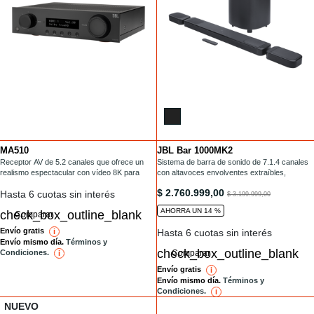
MA510
JBL Bar 1000MK2
Installments
Installments
/electronica/MA510.html
Receptor AV de 5.2 canales que ofrece un
/barras-de-sonido/BAR-1000MK2.html
Sistema de barra de sonido de 7.1.4 canales
realismo espectacular con vídeo 8K para
con altavoces envolventes extraíbles,
disfrutar de una experiencia de home cinema
MultiBeam 3.0™, Dolby Atmos® y DTS:X®
/barras-de-sonido/BAR-1000MK2.h
$ 2.760.999,00
Hasta 6 cuotas sin interés
superior.
to
$ 3.199.999,00
AHORRA UN 14 %
Comparar
Envío gratis
Hasta 6 cuotas sin interés
i
reference
Envío mismo día.
Términos y
Condiciones.
Comparar
i
reference
Envío gratis
i
reference
Envío mismo día.
Términos y
Condiciones.
i
reference
NUEVO