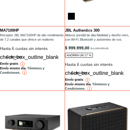
MA7100HP
JBL Authentics 300
Installments
Installments
/audio-para-hogar/MA7100HP.html
Receptor JBL MA7100HP de alto rendimiento
/parlantes-con-wifi/AUTHENTICS-300.html
Altavoz portátil de alta fidelidad y diseño retro,
de 7.2 canales que ofrece un realismo
con Wi-Fi, Bluetooth y asistentes de voz.
impresionante con vídeo 8K para disfrutar de
/parlantes-con-wifi/AUTHENTICS-3
$ 999.999,00
Hasta 6 cuotas sin interés
la mejor experiencia de home cinema.
to
$ 1.199.999,00
AHORRA UN 17 %
Comparar
Envío gratis
Hasta 6 cuotas sin interés
i
reference
Envío mismo día.
Términos y
Condiciones.
Comparar
i
reference
Envío gratis
i
reference
Envío mismo día.
Términos y
Condiciones.
i
reference