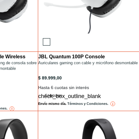
e Wireless
JBL Quantum 100P Console
Installments
S.html
ing de consola sobre
/headset-gamer/QUANTUM100P.html
Auriculares gaming con cable y micrófono desmontable
smontable
ESS.html
/headset-gamer/QUANTUM100P.html
$ 89.999,00
Hasta 6 cuotas sin interés
Comparar
Envío mismo día.
Términos y Condiciones.
i
reference
ones.
i
reference