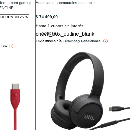
ml
aforma para gaming,
/auriculares-on-ear/JBL+TUNE500.html
Auriculares supraaurales con cable
umENGINE
html
/auriculares-on-ear/JBL+TUNE500.html
$ 74.499,00
AHORRA UN 25 %
Hasta 1 cuotas sin interés
Comparar
Envío mismo día.
Términos y Condiciones.
i
reference
ones.
i
reference