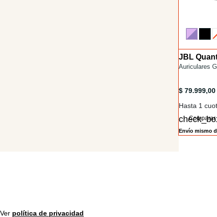
JBL Quan
Installments
/headset-ga
Auriculares
/headset-g
$ 79.999,0
Hasta 1 cuot
Comparar
Envío mismo d
¡REGISTRATE PARA VER LA
JBL!
Ver
política de privacidad