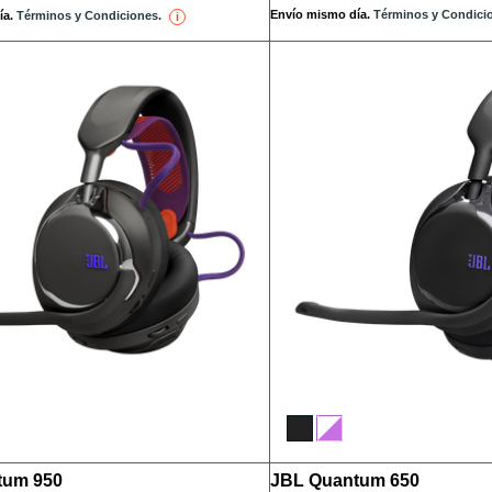
Envío mismo día.
Términos y Condici
ía.
Términos y Condiciones.
i
reference
tum 950
JBL Quantum 650
Installments