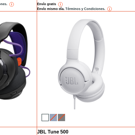
ones.
Envío gratis
i
reference
i
reference
Envío mismo día.
Términos y Condiciones.
i
reference
JBL Tune 500
Installments