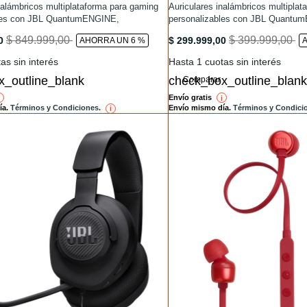
s/QUANTUM950.html
nalámbricos multiplataforma para gaming
/headset-gamer/QUANTUM650.ht
Auriculares inalámbricos multiplat
bles con JBL QuantumENGINE,
personalizables con JBL Quant
e ruido adaptable y base.
es/QUANTUM950.html
/headset-gamer/QUANTUM650.
to
to
$ 849.999,00
$ 399.999,00
00
$ 299.999,00
AHORRA UN 6 %
as sin interés
Hasta 1 cuotas sin interés
Comparar
Envío gratis
reference
i
reference
ía.
Términos y Condiciones.
Envío mismo día.
Términos y Condici
i
reference