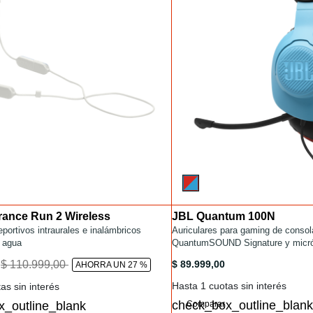
ance Run 2 Wireless
JBL Quantum 100N
Installments
/ENDURANCE-RUN-2-WIRELESS.html
eportivos intraurales e inalámbricos
/headset-gamer/QUANTUM100N.h
Auriculares para gaming de consol
l agua
QuantumSOUND Signature y micróf
ligeros y cómodos
/ENDURANCE-RUN-2-WIRELESS.html
/headset-gamer/QUANTUM100
to
$ 110.999,00
$ 89.999,00
0
AHORRA UN 27 %
Hasta 1 cuotas sin interés
as sin interés
Comparar