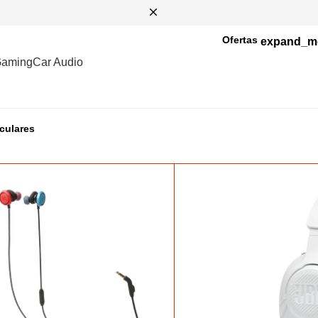
Ofertas
aming
Car Audio
culares