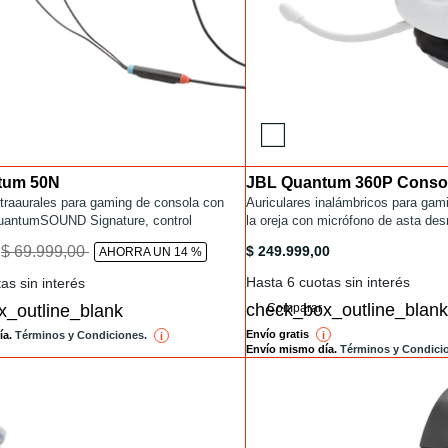
tum 50N
JBL Quantum 360P Consol
Installments
QUANTUM50N.html
ntraaurales para gaming de consola con
/gaming/QUANTUM360PWIRELES
Auriculares inalámbricos para gam
uantumSOUND Signature, control
la oreja con micrófono de asta de
 volumen y opción de silenciar el
/QUANTUM50N.html
/gaming/QUANTUM360PWIREL
to
$ 69.999,00
$ 249.999,00
0
AHORRA UN 14 %
ómodos y estables
Hasta 6 cuotas sin interés
as sin interés
Comparar
Envío gratis
ía.
Términos y Condiciones.
i
reference
i
reference
Envío mismo día.
Términos y Condici