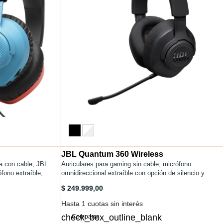
JBL Quantum 360 Wireless
Installments
tml
a con cable, JBL
/gaming/QUANTUM360.html
Auriculares para gaming sin cable, micrófono
ono extraíble,
omnidireccional extraíble con opción de silencio y
almohadillas de espuma viscoelástica cubiertas de tela
N.html
/gaming/QUANTUM360.html
$ 249.999,00
Hasta 1 cuotas sin interés
Comparar