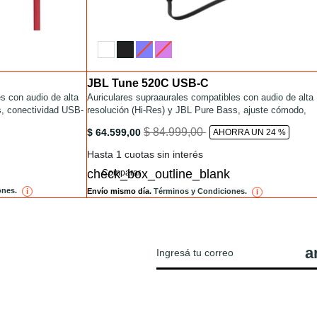
JBL Tune 520C USB-C
Installments
l
es con audio de alta
/auriculares-on-ear/TUNE520C-USB-C.html
Auriculares supraaurales compatibles con audio de alta
s, conectividad USB-
resolución (Hi-Res) y JBL Pure Bass, ajuste cómodo,
de preajustes EQ.
conectividad USB-C, 3 botones, micrófono y preajustes
tml
/auriculares-on-ear/TUNE520C-USB-C.html
to
$ 84.999,00
$ 64.599,00
AHORRA UN 24 %
de ecualización EQ.
Hasta 1 cuotas sin interés
Comparar
ones.
Envío mismo día.
Términos y Condiciones.
i
reference
i
reference
FERTAS DE