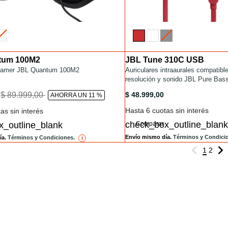
tum 100M2
JBL Tune 310C USB
Installments
mer/QUANTUM100M2.html
 Gamer JBL Quantum 100M2
/con-cable/TUNE310C-USB-C.htm
Auriculares intraaurales compatibl
resolución y sonido JBL Pure Bas
C, 3 botones, micrófono y control 
amer/QUANTUM100M2.html
/con-cable/TUNE310C-USB-C.h
to
$ 89.999,00
$ 48.999,00
0
AHORRA UN 11 %
Hasta 6 cuotas sin interés
as sin interés
Comparar
Envío mismo día.
Términos y Condici
ía.
Términos y Condiciones.
i
reference
1
2
S ÚLTIMAS NOTICIAS Y O