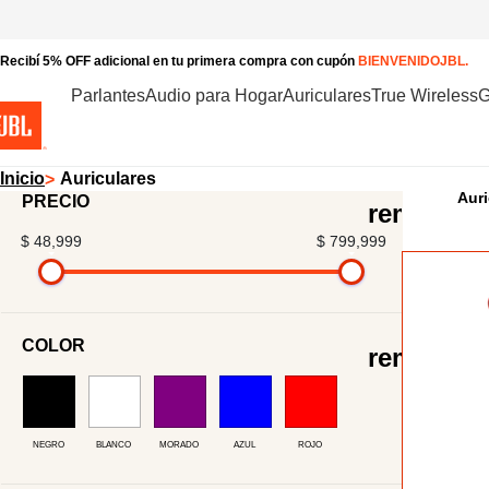
Recibí 5% OFF adicional en tu primera compra con cupón
BIENVENIDOJBL.
Parlantes
Audio para Hogar
Auriculares
True Wireless
G
Inicio
Auriculares
Auri
PRECIO
$ 48,999
Precio
$ 799,999
COLOR
Refine by Color: Negro
Refine by Color: Blanco
Refine by Color: Morado
Refine by Color: Azul
Refine by Color: Rojo
NEGRO
BLANCO
MORADO
AZUL
ROJO