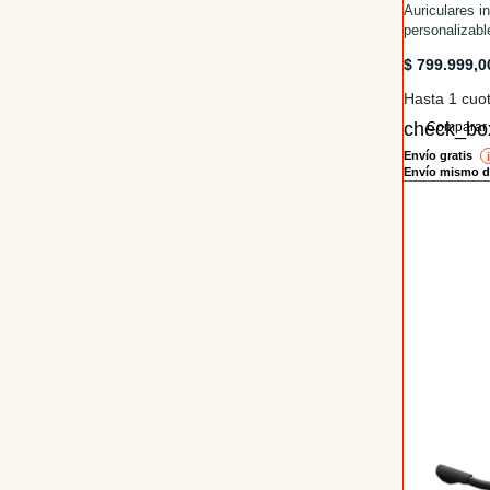
/auriculare
Auriculares i
personaliza
cancelación d
/auricular
$ 799.999,
Hasta 1 cuot
Comparar
Envío gratis
i
Envío mismo d