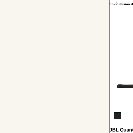
Envío mismo d
JBL Quan
Installments