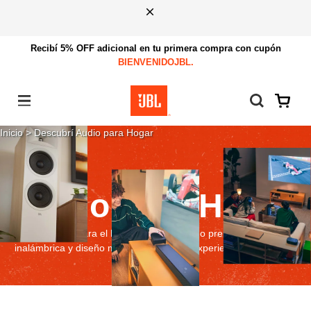
Recibí 5% OFF adicional en tu primera compra con cupón
BIENVENIDOJBL.
Menú
Inicio
>
Descubrí Audio para Hogar
Audio para Hogar
Explora el audio para el hogar JBL con sonido premium, conectividad
inalámbrica y diseño moderno para una experiencia envolvente.