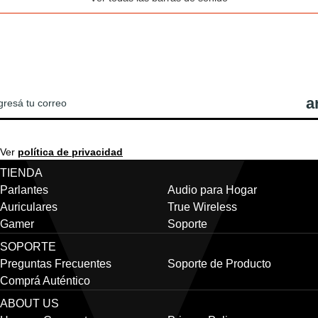
REGISTRATE PARA VER LAS ÚLTIMAS
OTICIAS Y OFERTAS DE JBL!
Ver
política de privacidad
TIENDA
Parlantes
Audio para Hogar
Auriculares
True Wireless
Gamer
Soporte
SOPORTE
Preguntas Frecuentes
Soporte de Producto
Comprá Auténtico
ABOUT US