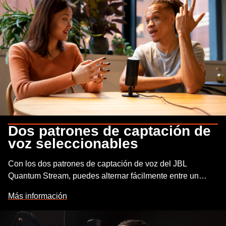
Dos patrones de captación de
voz seleccionables
Con los dos patrones de captación de voz del JBL
Quantum Stream, puedes alternar fácilmente entre un
micrófono cardioide, que hace que una sola voz se
Más información
transmita de forma alta y clara, y un micrófono
omnidireccional, para capturar más de una voz o incluso
una interpretación en directo.