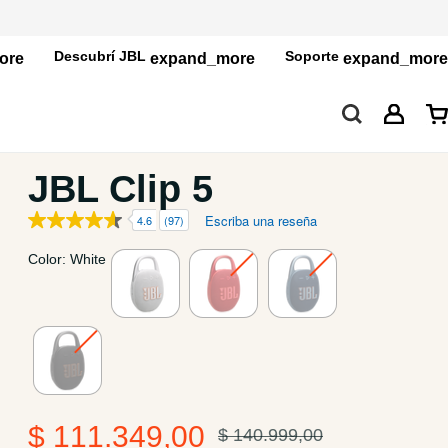
Descubrí JBL
Soporte
JBL Clip 5
Escriba una reseña
4.6
(97)
JBL Clip 5
Color: White
Installments
to
$ 111.349,00
$ 140.999,00