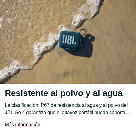
aumentar la duración de la batería hasta 2 horas. Esta
función sintoniza y optimiza el rendimiento para obtener
un sonido más alto y nítido.
Resistente al polvo y al agua
La clasificación IP67 de resistencia al agua y al polvo del
JBL Go 4 garantiza que el altavoz portátil pueda soportar
casi cualquier entorno, desde una fiesta junto a la piscina
Más información
hasta un pícnic junto al mar.