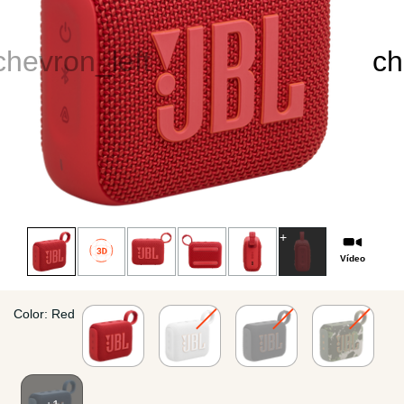
Vídeo
Color: Red
Installments