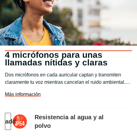
4 micrófonos para unas
llamadas nítidas y claras
Dos micrófonos en cada auricular captan y transmiten
claramente tu voz mientras cancelan el ruido ambiental.
Para que puedas hacer llamadas claras y nítidas incluso
Más información
cuando deambulas por un ajetreado parque en un día
fresco.
Resistencia al agua y al
polvo