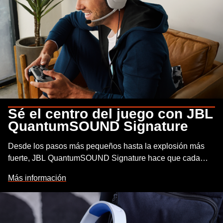
Sé el centro del juego con JBL
QuantumSOUND Signature
Desde los pasos más pequeños hasta la explosión más
fuerte, JBL QuantumSOUND Signature hace que cada
escena sea épica y que cada jugador sea más
Más información
competitivo. Ideal para Playstation, Xbox y Nintendo
Switch, nuestro audio característico ofrece el paisaje
sonoro más realista para obtener una ventaja competitiva
en cualquier batalla.