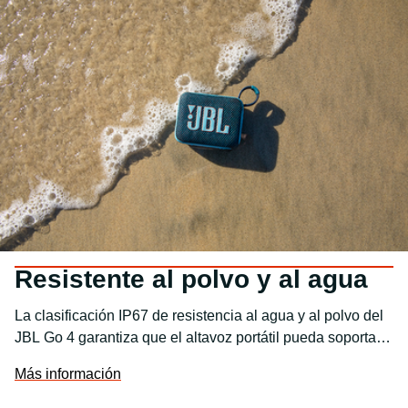
aumentar la duración de la batería hasta 2 horas. Esta
función sintoniza y optimiza el rendimiento para obtener
un sonido más alto y nítido.
Resistente al polvo y al agua
La clasificación IP67 de resistencia al agua y al polvo del
JBL Go 4 garantiza que el altavoz portátil pueda soportar
casi cualquier entorno, desde una fiesta junto a la piscina
Más información
hasta un pícnic junto al mar.