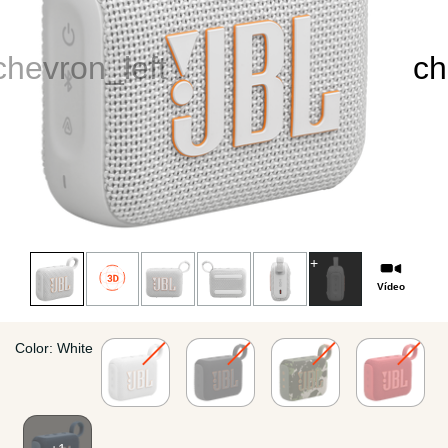
Vídeo
Color: White
Installments